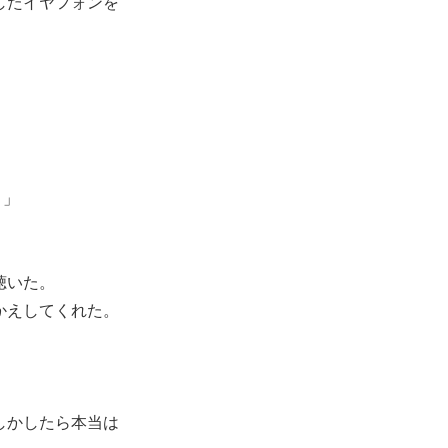
したイヤフォンを
？」
聴いた。
かえしてくれた。
しかしたら本当は