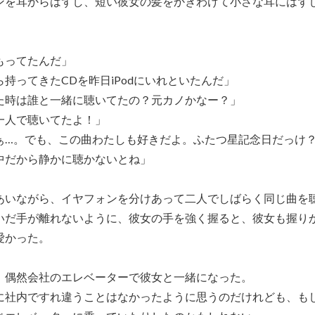
ンを耳からはずし、短い彼女の髪をかきわけて小さな耳にはず
もってたんだ」
持ってきたCDを昨日iPodにいれといたんだ」
た時は誰と一緒に聴いてたの？元カノかなー？」
一人で聴いてたよ！」
ぁ…。でも、この曲わたしも好きだよ。ふたつ星記念日だっけ
中だから静かに聴かないとね」
あいながら、イヤフォンを分けあって二人でしばらく同じ曲を
いだ手が離れないように、彼女の手を強く握ると、彼女も握り
愛かった。
、偶然会社のエレベーターで彼女と一緒になった。
に社内ですれ違うことはなかったように思うのだけれども、も