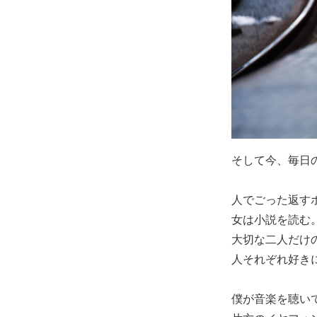
そして今、毎日
人でごった返す
女は小説を読む
大切な二人だけ
人それぞれ好き
僕が音楽を聴い