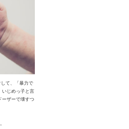
対して、「暴力で
、いじめっ子と言
ドーザーで壊すつ
す。