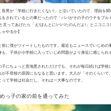
く長男が「学校に行きたくない!」と泣いていたので、理由を聞
るをされているとの事だったので「パパがその子のウチをブル
と言ってあげたら「え!ほんとに!パパたのんだよ!」とニコニ
しゃやるか】
と前に僕がツイートしたものです。最近もニュースでいじめの
身も、子供が小学校に入っていじめ問題がより身近に感じられ
の子にちょっと意地悪されただけでも、それが毎日続けば学校
れが不登校の原因にもなると思います。大人が「そのくらいで
とって学校は社会だし、それは一大事なのです。
じめっ子の家の前を通ってみた