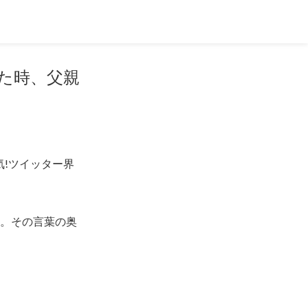
った時、父親
!ツイッター界
ジ。その言葉の奥