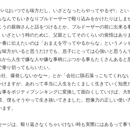
パパはいつでも味方だし、いざとなったらやってやるぞ!」とい
らなんでもいきなりブルドーザーで殴り込みをかけたりはしま
こうの親御さんと話をつけるとか、ブルドーザーの前に出来る
、いざという時のために、父親としてそのくらいの覚悟はあり
一番に伝えたいのは「おまえを守ってやるからな」というメッ
な味方がいると思うだけでも、息子にとっては心強いと思うん
れから人生で嫌な人や嫌な事柄にぶつかる事もたくさんあると
で乗り切ってもらいたい。
「会社、爆発しないかな〜」とか「会社に隕石落っこちてくれな
かけますが、あれって本当に人生をたくましく生きていく知恵
な事をポジティブシンキングに変換して面白くしていけば、大
際、僕もそうやって生き抜いてきました。想像力の正しい使い
います。
セージは、殴り返さなくちゃいけない時も実際にはあるって事