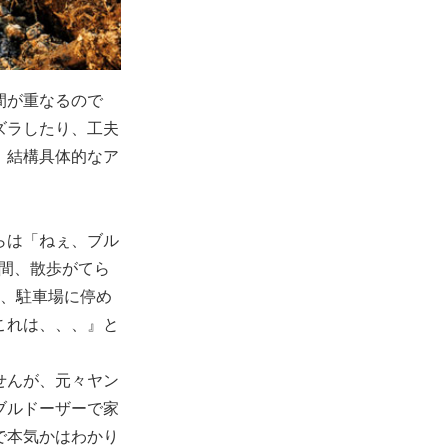
間が重なるので
ズラしたり、工夫
、結構具体的なア
らは「ねぇ、ブル
間、散歩がてら
て、駐車場に停め
これは、、、』と
せんが、元々ヤン
ブルドーザーで家
で本気かはわかり