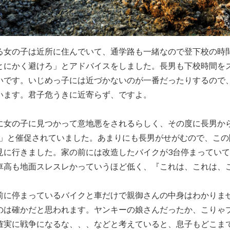
る女の子は近所に住んでいて、通学路も一緒なので登下校の時
とにかく避けろ」とアドバイスをしました。長男も下校時間を
いです。いじめっ子には近づかないのが一番だったりするので
います。君子危うきに近寄らず、ですよ。
に女の子に見つかって意地悪をされるらしく、その度に長男か
?」と催促されていました。あまりにも長男がせがむので、この
見に行きました。家の前には改造したバイクが3台停まってい
車高も地面スレスレかっていうほど低く、『これは、これは、
前に停まっているバイクと車だけで親御さんの中身はわかりま
のは確かだと思われます。ヤンキーの娘さんだったか、こりゃ
確実に戦争になるな、、、などと考えていると、息子もどこま