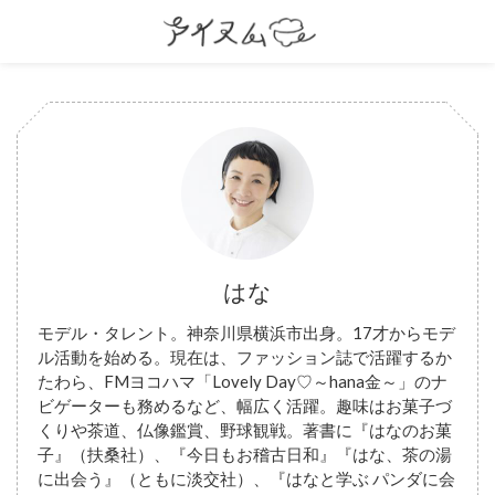
はな
モデル・タレント。神奈川県横浜市出身。17才からモデ
ル活動を始める。現在は、ファッション誌で活躍するか
たわら、FMヨコハマ「Lovely Day♡～hana金～」のナ
ビゲーターも務めるなど、幅広く活躍。趣味はお菓子づ
くりや茶道、仏像鑑賞、野球観戦。著書に『はなのお菓
子』（扶桑社）、『今日もお稽古日和』『はな、茶の湯
に出会う』（ともに淡交社）、『はなと学ぶ パンダに会