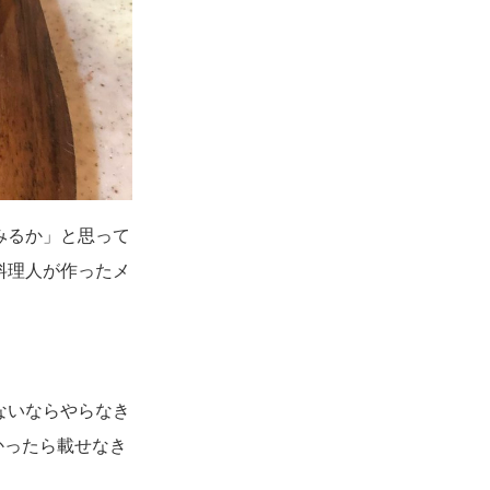
みるか」と思って
料理人が作ったメ
ないならやらなき
かったら載せなき