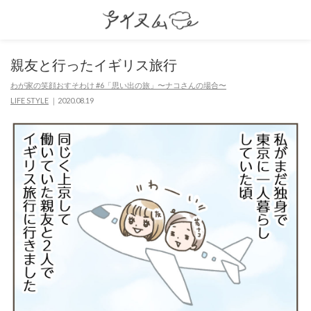
親友と行ったイギリス旅行
わが家の笑顔おすそわけ #6「思い出の旅」〜ナコさんの場合〜
LIFE STYLE
2020.08.19