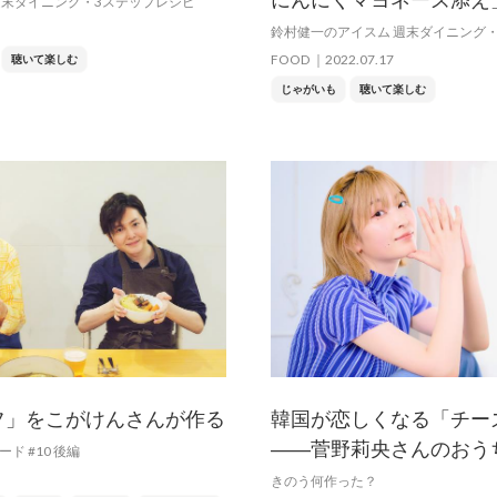
週末ダイニング・3ステップレシピ
鈴村健一のアイスム 週末ダイニング
FOOD
2022.07.17
聴いて楽しむ
じゃがいも
聴いて楽しむ
フ」をこがけんさんが作る
韓国が恋しくなる「チー
――菅野莉央さんのおう
ド #10 後編
きのう何作った？