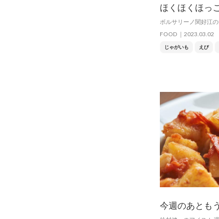
ほくほくほっ
ボルサリーノ関好江の
FOOD
2023.03.02
じゃがいも
えび
今週のあとも