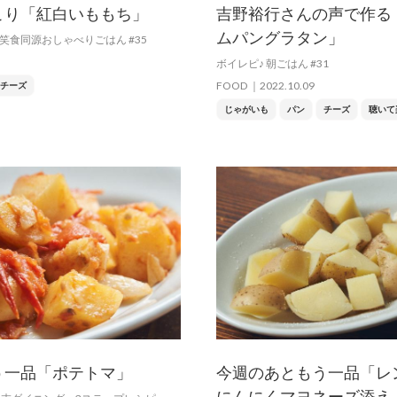
こり「紅白いももち」
吉野裕行さんの声で作る
ムパングラタン」
笑食同源おしゃべりごはん #35
ボイレピ♪ 朝ごはん #31
FOOD
2022.10.09
チーズ
じゃがいも
パン
チーズ
聴いて
う一品「ポテトマ」
今週のあともう一品「レ
にんにくマヨネーズ添え