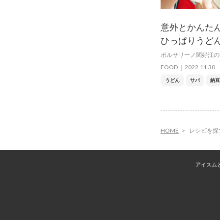
意外とかんた
ひっぱりうど
ボルサリーノ関好江の
FOOD
2022.11.30
うどん
サバ
納豆
HOME
レシピを探
アイスム