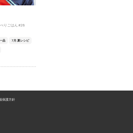
りごはん #28
一品
7月:夏レシピ
報保護方針