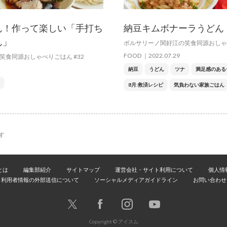
ん！作って楽しい「手打ち
納⾖キムボナーラうどん
ん」
ボルサリーノ関好江の笑食同源おしゃべ
FOOD
2022.07.29
笑食同源おしゃべりごはん #32
納豆
うどん
ツナ
満足感のある
8月:救済レシピ
気負わない家族ごはん
す
とは
編集部紹介
サイトマップ
運営会社・サイト利用について
個人情
利用者情報の外部送信について
ソーシャルメディアガイドライン
お問い合わせ
Copyright © アイスム