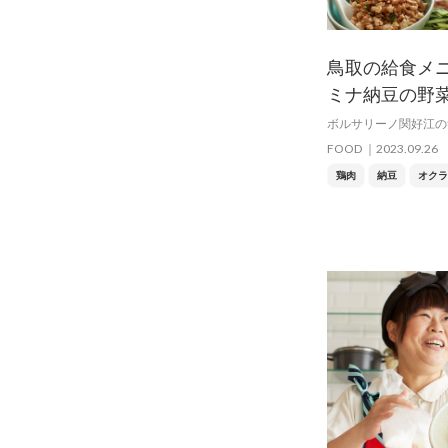
鳥取の給食メ
ミナ納豆の野
ボルサリーノ関好江の
FOOD
2023.09.26
鶏肉
納豆
オクラ