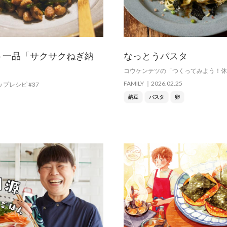
う一品「サクサクねぎ納
なっとうパスタ
コウケンテツの「つくってみよう！休
FAMILY
2026.02.25
プレシピ #37
納豆
パスタ
卵