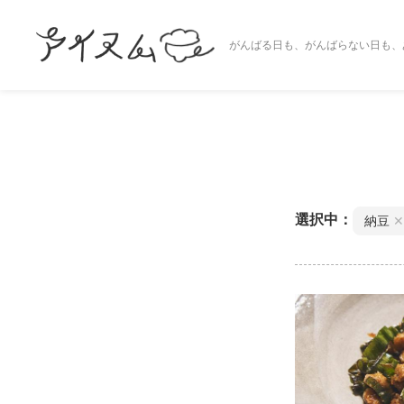
がんばる日も、がんばらない日も、
選択中：
納豆
✕