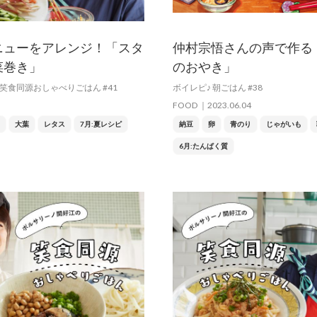
ニューをアレンジ！「スタ
仲村宗悟さんの声で作る
菜巻き」
のおやき」
笑食同源おしゃべりごはん #41
ボイレピ♪ 朝ごはん #38
FOOD
2023.06.04
大葉
レタス
7月:夏レシピ
納豆
卵
青のり
じゃがいも
6月:たんぱく質