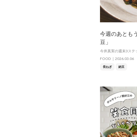
今週のあとも
豆」
今井真実の週末3ステッ
FOOD
2026.03.06
長ねぎ
納豆