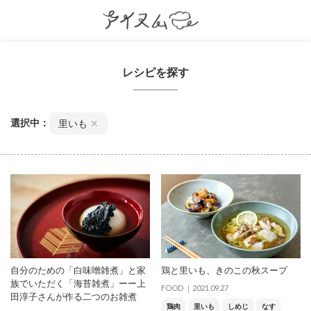
レシピを探す
選択中：
里いも
✕
自分のための「白味噌雑煮」と家
鶏と里いも、きのこの秋スープ
族でいただく「海苔雑煮」ーー上
FOOD
2021.09.27
田淳子さんが作る二つのお雑煮
鶏肉
里いも
しめじ
なす