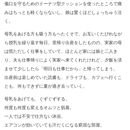
傷口を守るためのドーナツ型クッションを使ったところで痛
みはちっとも軽くならないし、娘は驚くほどしょっちゅう泣
く。
母乳をあげる方も吸う方もへたくそで、お互いくたびれなが
ら授乳を繰り返す毎日。里帰り出産をしたものの、実家の母
は慌ただしく仕事をしていて、ほとんど家には娘と二人き
り。夫も仕事帰りによく実家へ来てくれたけれど、夕飯を済
ませて少ししたら「明日も仕事だから」と帰ってしまう。
出産前は楽しめていた読書も、ドライブも、カフェへ行くこ
とも、何もできずに夏が過ぎ去っていく。
母乳をあげても、ぐずぐずする。
何度も何度も変えるオムツと肌着。
一人では不安で仕方ない沐浴。
エアコンが効いていても汗だくになる窮屈な部屋。