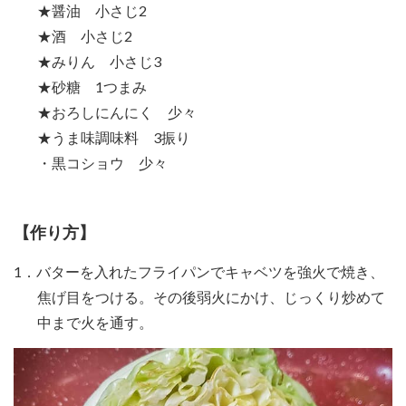
★醤油 小さじ2
★酒 小さじ2
★みりん 小さじ3
★砂糖 1つまみ
★おろしにんにく 少々
★うま味調味料 3振り
・黒コショウ 少々
【作り方】
1．バターを入れたフライパンでキャベツを強火で焼き、
焦げ目をつける。その後弱火にかけ、じっくり炒めて
中まで火を通す。