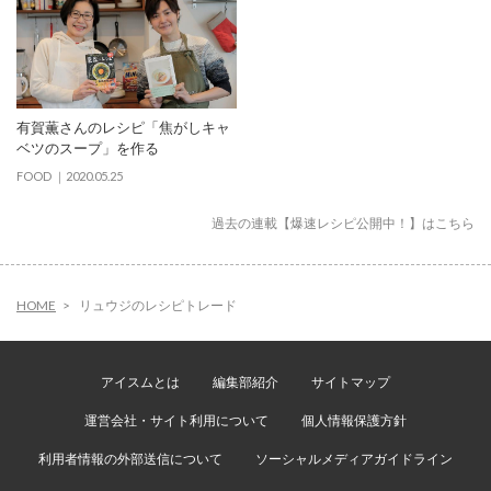
有賀薫さんのレシピ「焦がしキャ
ベツのスープ」を作る
FOOD
2020.05.25
過去の連載【爆速レシピ公開中！】はこちら
HOME
リュウジのレシピトレード
アイスムとは
編集部紹介
サイトマップ
運営会社・サイト利用について
個人情報保護方針
利用者情報の外部送信について
ソーシャルメディアガイドライン