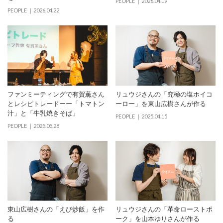
PEOPLE
2026.04.19
PEOPLE
2026.04.22
ファンミーティングで有賀薫さん
リュウジさんの「究極の塩ホイコ
とレシピトレードーー「トマトン
ーロー」を東山広樹さんが作る
汁」と「牛乳焼きそば」
PEOPLE
2025.04.15
PEOPLE
2025.05.28
東山広樹さんの「えび炒飯」を作
リュウジさんの「⾰命ローストポ
る
ーク」を山本ゆりさんが作る