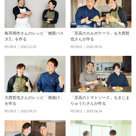
鳥羽周作さんのレシピ「無限パス
「至高のカルボナーラ」を大西哲
タ2」を作る
也さんが作る
PEOPLE
2021.11.05
PEOPLE
2021.09.22
大西哲也さんのレシピ「唐揚げ」
「⾄⾼のトマトソース」をきじま
を作る
りゅうたさんが作る
PEOPLE
2021.09.15
PEOPLE
2021.06.24