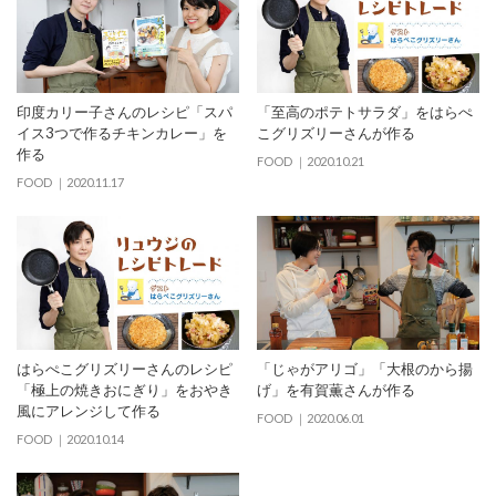
印度カリー子さんのレシピ「スパ
「至高のポテトサラダ」をはらぺ
イス3つで作るチキンカレー」を
こグリズリーさんが作る
作る
FOOD
2020.10.21
FOOD
2020.11.17
はらぺこグリズリーさんのレシピ
「じゃがアリゴ」「大根のから揚
「極上の焼きおにぎり」をおやき
げ」を有賀薫さんが作る
風にアレンジして作る
FOOD
2020.06.01
FOOD
2020.10.14