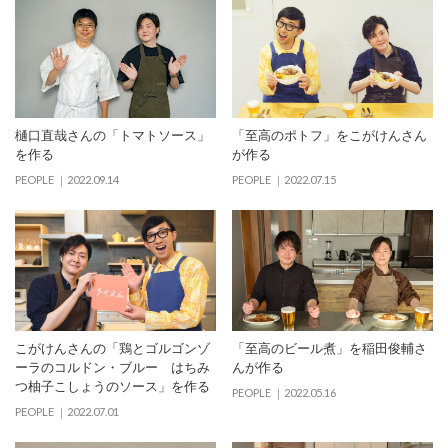
樋口直哉さんの「トマトソース」
「⾄⾼のポトフ」をこがけんさん
を作る
が作る
PEOPLE
2022.09.14
PEOPLE
2022.07.15
こがけんさんの「鶏とゴルゴンゾ
「至高のビール煮」を稲田俊輔さ
ーラのコルドン・ブルー はちみ
んが作る
つ柚⼦こしょうのソース」を作る
PEOPLE
2022.05.16
PEOPLE
2022.07.01