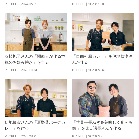
PEOPLE
2024.05.01
PEOPLE
2023.11.01
双松桃子さんの「関西人が作る本
「⾃由軒⾵カレー」を伊地知潔さ
気のお好み焼き」を作る
んが作る
PEOPLE
2023.10.24
PEOPLE
2023.09.04
伊地知潔さんの「夏野菜ポークカ
「世界⼀⻑ねぎを美味しく⾷べる
レー」を作る
鍋 」を休日課長さんが作る
PEOPLE
2023.08.21
PEOPLE
2023.03.28