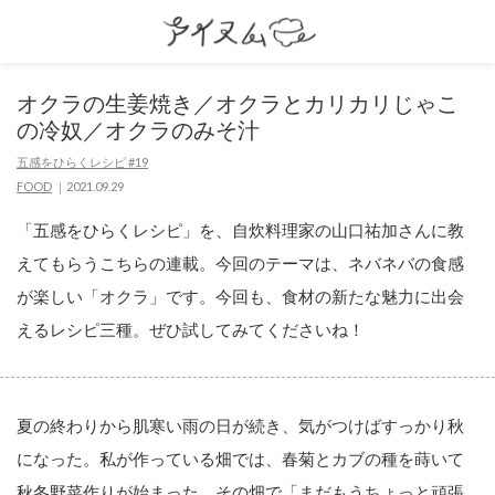
オクラの生姜焼き／オクラとカリカリじゃこ
の冷奴／オクラのみそ汁
五感をひらくレシピ #19
FOOD
2021.09.29
「五感をひらくレシピ」を、自炊料理家の山口祐加さんに教
えてもらうこちらの連載。今回のテーマは、ネバネバの食感
が楽しい「オクラ」です。今回も、食材の新たな魅力に出会
えるレシピ三種。ぜひ試してみてくださいね！
夏の終わりから肌寒い雨の日が続き、気がつけばすっかり秋
になった。私が作っている畑では、春菊とカブの種を蒔いて
秋冬野菜作りが始まった。その畑で「まだもうちょっと頑張