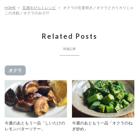
HOME
五感をひらくレシピ
オクラの生姜焼き／オクラとカリカリじゃ
この冷奴／オクラのみそ汁
Related Posts
関連記事
オクラ
今週のあともう一品「しいたけの
今週のあともう一品「オクラのね
レモンバターソテー」
ぎ炒め」