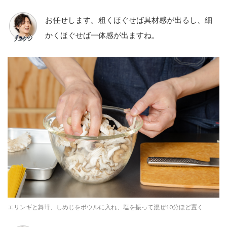
お任せします。粗くほぐせば具材感が出るし、細
かくほぐせば一体感が出ますね。
エリンギと舞茸、しめじをボウルに⼊れ、塩を振って混ぜ10分ほど置く