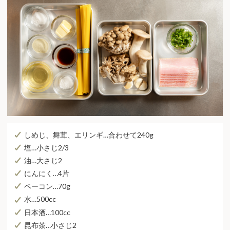
しめじ、舞茸、エリンギ…合わせて240g
塩…⼩さじ2/3
油…⼤さじ2
にんにく…4⽚
ベーコン…70g
⽔…500cc
⽇本酒…100cc
昆布茶…⼩さじ2