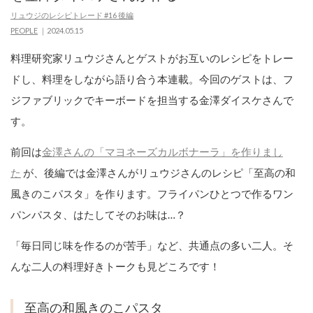
リュウジのレシピトレード #16 後編
PEOPLE
2024.05.15
料理研究家リュウジさんとゲストがお互いのレシピをトレー
ドし、料理をしながら語り合う本連載。今回のゲストは、フ
ジファブリックでキーボードを担当する金澤ダイスケさんで
す。
前回は
金澤さんの「マヨネーズカルボナーラ」を作りまし
た
が、後編では金澤さんがリュウジさんのレシピ「至高の和
風きのこパスタ」を作ります。フライパンひとつで作るワン
パンパスタ、はたしてそのお味は…？
「毎日同じ味を作るのが苦手」など、共通点の多い二人。そ
んな二人の料理好きトークも見どころです！
至高の和風きのこパスタ