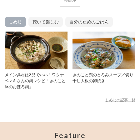
関連記事
しめじ
聴いて楽しむ
自分のためのごはん
メイン具材は3品でいい！ワタナ
きのこと鶏のとろみスープ／切り
ベマキさんの鍋レシピ「きのこと
干し大根の卵焼き
豚のおぼろ鍋」
しめじの記事一覧
Feature