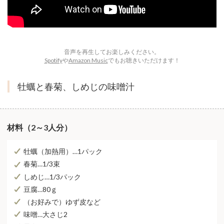
音声を再生してお楽しみください。
Spotify
や
Amazon Music
でもお聴きいただけます！
牡蠣と春菊、しめじの味噌汁
材料（2～3人分）
牡蠣（加熱用）…1パック
春菊…1/3束
しめじ…1/3パック
豆腐…80ｇ
（お好みで）ゆず皮など
味噌…大さじ2