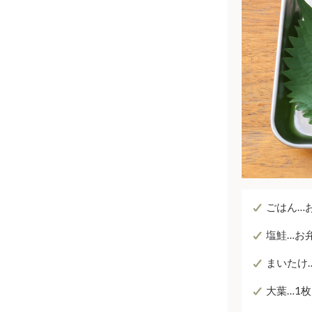
ごはん…お
塩鮭…お
まいたけ…
大葉…1枚