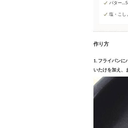
バター…5
塩・こし
作り方
1. フライパ
いたけを加え、