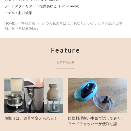
フードスタイリスト：松井あゆこ（Smile meal）
モデル：村川絵梨
HOME
特別企画
いつも私のそばに、あなたがいた。仕事と恋と日本
酒、おうち飲み3days
Feature
おすすめ記事
段取りは、道具で変えられる！
自炊料理家が本気で試してみた！
フードチョッパーが便利な話