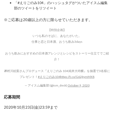
「#えりごのみ104」のハッシュタグがついたアイスム編集
部のツイートをリツイート
※ご応募は20歳以上の方に限らせていただきます。
【特別企画】
いつも私のそばに、あなたがいた。
仕事と恋と日本酒、おうち飲み3days
おうち飲みにおすすめの日本酒アレンジとレシピをストーリー仕立てでご紹
介！
🎁村川絵梨さんプロデュース『えりごのみ 104 純米大吟醸』を抽選で3名様に
プレゼント！
#えりごのみ104
https://t.co/G62jtymMX8
— アイスム編集部 (@ism_desk)
October 9, 2020
応募期間
2020年10月23日(金)23:59まで