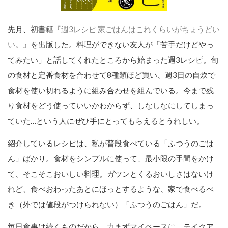
先月、初書籍『
週3レシピ 家ごはんはこれくらいがちょうどい
い。
』を出版した。料理ができない友人が「苦手だけどやっ
てみたい」と話してくれたところから始まった週3レシピ。旬
の食材と定番食材を合わせて8種類ほど買い、週3日の自炊で
食材を使い切れるように組み合わせを組んでいる。今まで残
り食材をどう使っていいかわからず、しなしなにしてしまっ
ていた…という人にぜひ手にとってもらえるとうれしい。
紹介しているレシピは、私が普段食べている「ふつうのごは
ん」ばかり。食材をシンプルに使って、最小限の手間をかけ
て、そこそこおいしい料理。ガツンとくるおいしさはないけ
れど、食べおわったあとにほっとするような、家で食べるべ
き（外では値段がつけられない）「ふつうのごはん」だ。
毎日食事は続くものだから、力まずマイペースに、テイクア