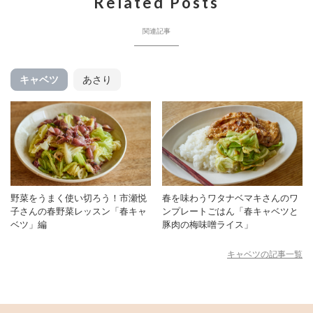
Related Posts
関連記事
キャベツ
あさり
野菜をうまく使い切ろう！市瀬悦
春を味わうワタナベマキさんのワ
子さんの春野菜レッスン「春キャ
ンプレートごはん「春キャベツと
ベツ」編
豚肉の梅味噌ライス」
キャベツの記事一覧