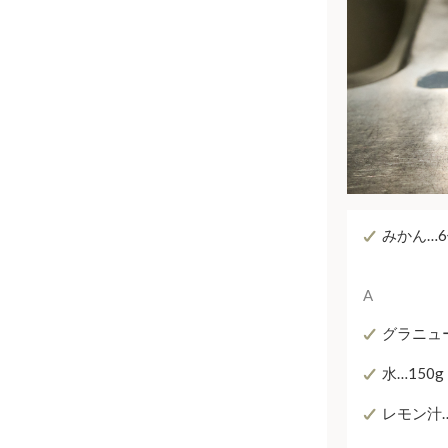
みかん…6
A
グラニュ
水…150
レモン汁…