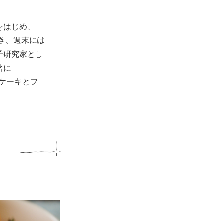
をはじめ、
働き、週末には
子研究家とし
著に
 ケーキとフ