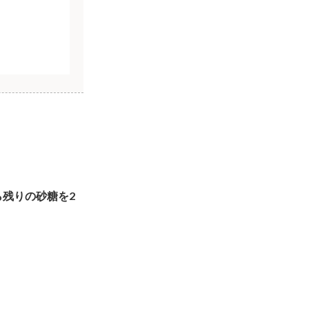
ら残りの砂糖を2
。