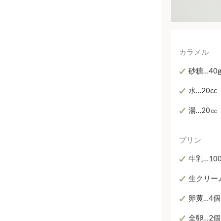
カラメル
砂糖…40
水…20cc
湯…20㏄
プリン
牛乳…10
生クリーム
卵黄…4
全卵…2