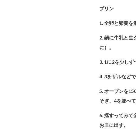
プリン
1. 全卵と卵黄
2. 鍋に牛乳
に）。
3. 1に2を少
4. 3をザルな
5. オーブンを
そぎ、4を並べて
6. 揺すって
お皿に出す。