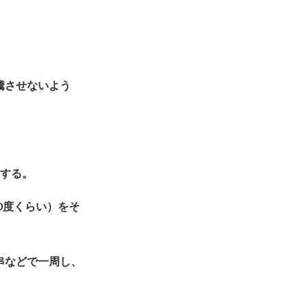
騰させないよう
をする。
0度くらい）をそ
串などで一周し、