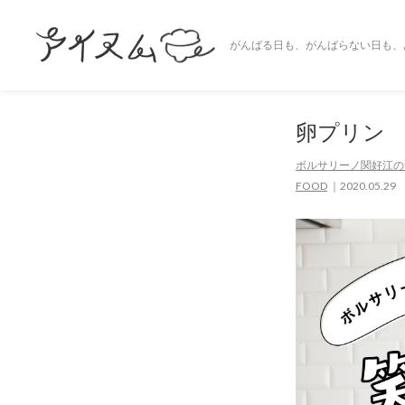
がんばる日も、がんばらない日も、
卵プリン
ボルサリーノ関好江の
FOOD
2020.05.29