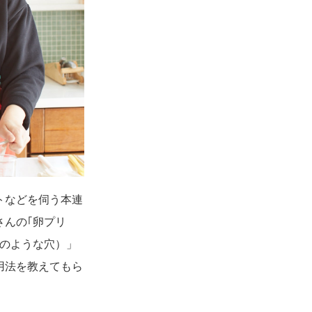
トなどを伺う本連
さんの｢卵プリ
泡のような穴）」
用法を教えてもら