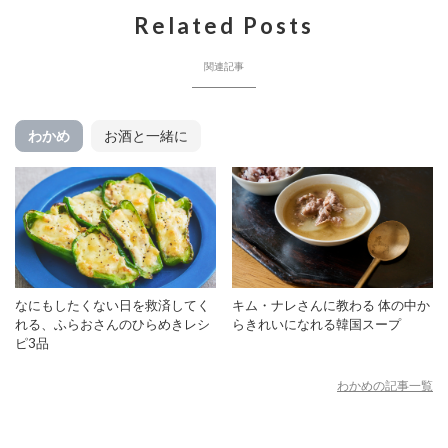
Related Posts
関連記事
わかめ
お酒と一緒に
なにもしたくない日を救済してく
キム・ナレさんに教わる 体の中か
れる、ふらおさんのひらめきレシ
らきれいになれる韓国スープ
ピ3品
わかめの記事一覧