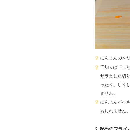
にんじんのへ
千切りは「し
ザラとした切
ったり。しり
ません。
にんじんが小
もしれません
2.
深めのフライ