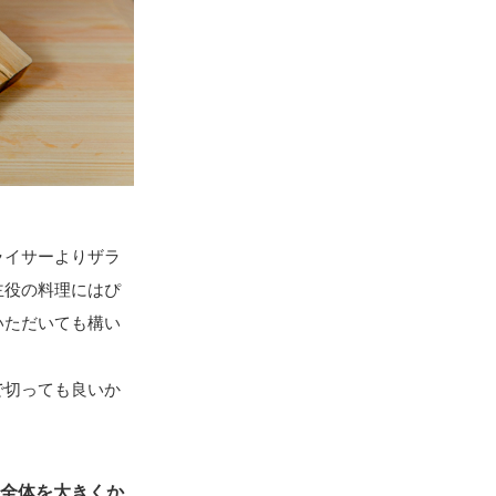
ライサーよりザラ
主役の料理にはぴ
いただいても構い
で切っても良いか
。全体を大きくか