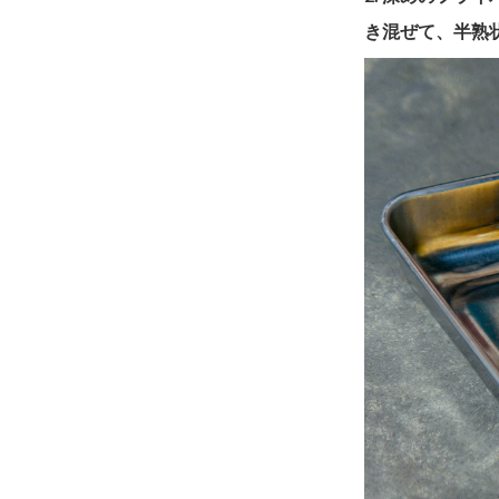
き混ぜて、半熟