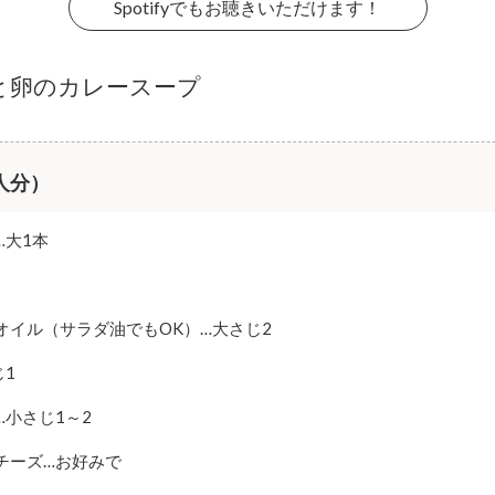
Spotifyでもお聴きいただけます！
と卵のカレースープ
人分）
…大1本
オイル（サラダ油でもOK）…大さじ2
じ1
…小さじ1～2
チーズ…お好みで