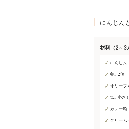
にんじん
材料（2～3
にんじん
卵…2個
オリーブ
塩…小さ
カレー粉
クリーム