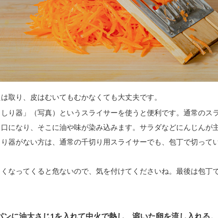
たは取り、皮はむいてもむかなくても大丈夫です。
りしり器」（写真）というスライサーを使うと便利です。通常のス
り口になり、そこに油や味が染み込みます。サラダなどにんじんが
しり器がない方は、通常の千切り用スライサーでも、包丁で切って
さくなってくると危ないので、気を付けてくださいね。最後は包丁
。
パンに油大さじ1を入れて中火で熱し、溶いた卵を流し入れる