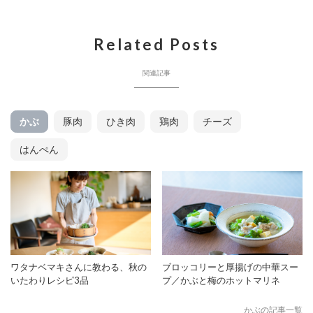
Related Posts
関連記事
かぶ
豚肉
ひき肉
鶏肉
チーズ
はんぺん
ワタナベマキさんに教わる、秋の
ブロッコリーと厚揚げの中華スー
いたわりレシピ3品
プ／かぶと梅のホットマリネ
かぶの記事一覧