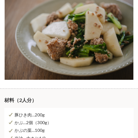
材料（2人分）
豚ひき肉…200g
かぶ…2個（300g）
かぶの葉…100g