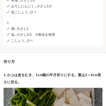
米油…大さじ1/2
おろしにんにく…小さじ1/2
塩こしょう…少々
A
酒…大さじ1
塩…小さじ1/2 ※粗塩を使用
こしょう…少々
作り方
1. かぶは皮をむき、1cm幅の半月切りにする。葉は3～4cm長
さに切る。