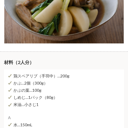
材料（2人分）
鶏スペアリブ（手羽中）…200g
かぶ…2個（300g）
かぶの葉…100g
しめじ…1パック（80g）
米油…小さじ1
A
水…150mL