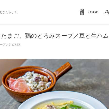
FOOD
あなたらしく。
とたまご、鶏のとろみスープ／豆と生ハ
プレシピ #25