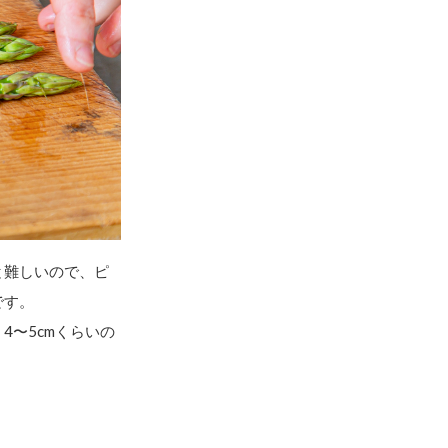
と難しいので、ピ
です。
〜5cmくらいの