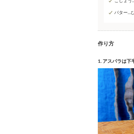
こしょう
バター…
作り方
1.
アスパラは下