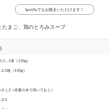
Spotifyでもお聴きいただけます！
とたまご、鶏のとろみスープ
分）
ス…1束（150g）
1/2枚（150g）
小さじ2（倍量の水で溶いておく）
2/3