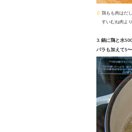
鶏もも肉はだ
すいむね肉よ
3.
鍋に鶏と水5
パラも加えて5〜