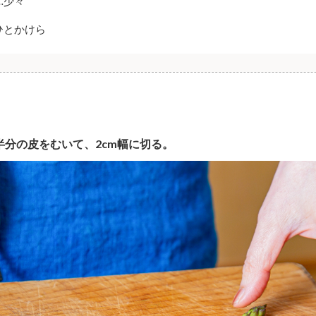
…少々
ひとかけら
半分の皮をむいて、2cm幅に切る。