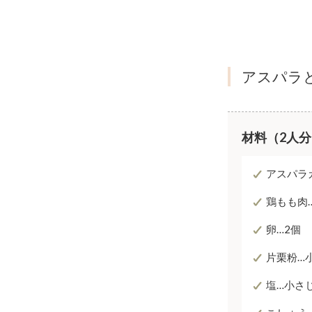
アスパラ
材料（2人
アスパラガ
鶏もも肉…
卵…2個
片栗粉…
塩…小さじ