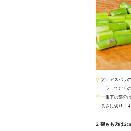
太いアスパラ
ーラーでむく
一番下の部分は
長さに切りま
2.
鶏もも肉は2c