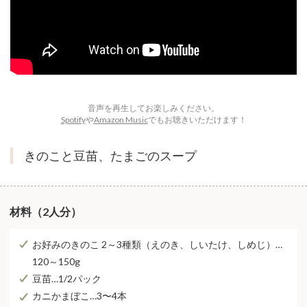
音声を再生してお楽しみください。
Spotify
や
Amazon Music
でもお聴きいただけます！
きのこと豆苗、たまごのスープ
材料（2人分）
お好みのきのこ 2～3種類（えのき、しいたけ、しめじ）…
120～150g
豆苗…1/2パック
カニかまぼこ…3〜4本