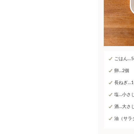
ごはん…5
卵…2個
長ねぎ…1
塩…小さじ
酒…大さ
油（サラ