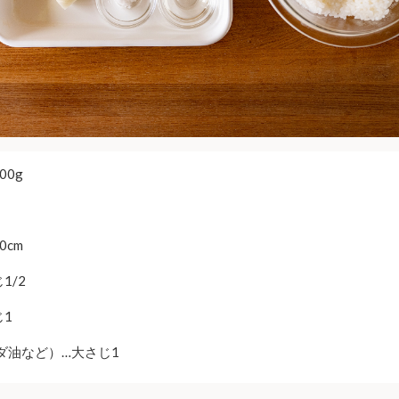
00g
0cm
1/2
じ1
ダ油など）…大さじ1