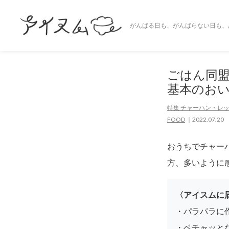
がんばる日も、がんばらない日も、
ごはん同
基本のお
特集 チャーハン・レ
FOOD
2022.07.20
おうちでチャー
方、多いように
〈アイスムに
・パラパラに
・ベチャッと