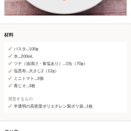
材料
パスタ…100g
水…200mL
ツナ（油漬け・食塩あり）…1缶（70g）
塩昆布…大さじ2（12g）
ミニトマト…3個
青じそ…3枚
用意するもの
半透明の高密度ポリエチレン製ポリ袋…1枚