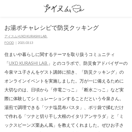
お湯ポチャレシピで防災クッキング
アイスム×UXD KURASHI LAB.
FOOD
2021.03.13
住まいや暮らしに関するテーマを取り扱うコミュニティ
「
UXD KURASHI LAB.
」とのコラボで、防災食アドバイザーの
今泉マユ子さんをゲスト講師に招き、「防災クッキング」の
オンラインイベントを実施しました。万が一に備えるために
大切なのは、日頃から「停電ごっこ」「断水ごっこ」など実
際に体験してシミュレーションすることだという今泉さん。
湯煎で調理できる「ツナ塩昆布パスタ」、ポリ袋で揉むだけ
で作れる「ツナと切り干し大根のイタリアンサラダ」と「ミ
ックスビーンズ栗あん風」を教えてくれました。ぜひお子さ