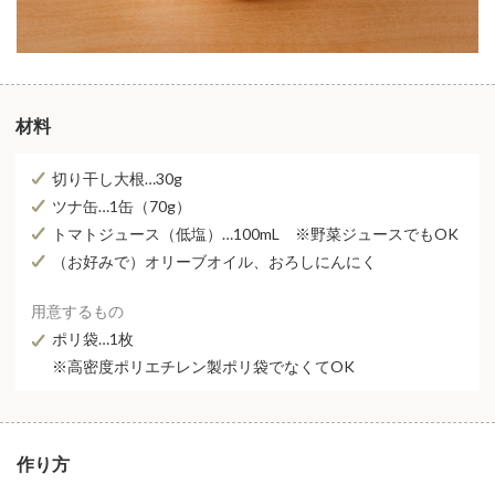
材料
切り干し大根…30g
ツナ缶…1缶（70g）
トマトジュース（低塩）…100mL ※野菜ジュースでもOK
（お好みで）オリーブオイル、おろしにんにく
用意するもの
ポリ袋…1枚
※高密度ポリエチレン製ポリ袋でなくてOK
作り方