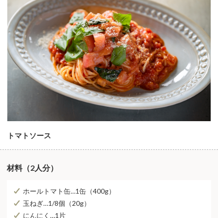
トマトソース
材料（2⼈分）
ホールトマト缶…1⽸（400g）
⽟ねぎ…1/8個（20g）
にんにく…1⽚