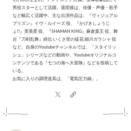
男役スターとして活躍。退団後は、俳優・声優・歌手
など幅広く活躍中。主な出演作品は、『ヴィジュアル
プリズン』イヴ・ルイーズ 役、『かげきしょうじ
ょ!!』里美星 役、『SHAMAN KING』麻倉葉王 役、舞
台『刀剣乱舞』綺伝 いくさ世の徒花 細川ガラシャ 役
など。自身のYoutubeチャンネルでは、「スタイリッ
シュ」シリーズなどの動画や、Youtubeオリジナルコ
ンテンツである『七つの海へ大冒険』などを投稿して
いる。
お気に入りの調理道具は、「電気圧力鍋」。