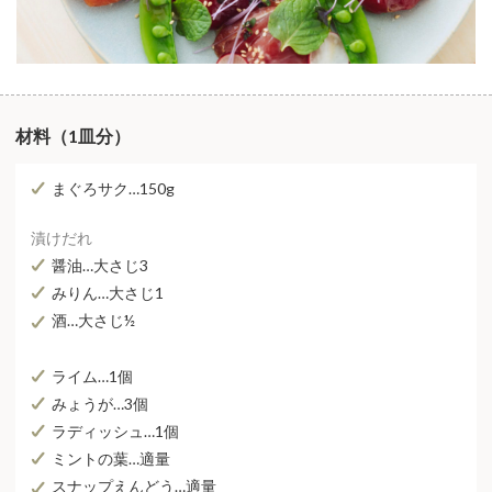
材料（1皿分）
まぐろサク…150g
漬けだれ
醤油…大さじ3
みりん…大さじ1
酒…大さじ½
ライム…1個
みょうが…3個
ラディッシュ…1個
ミントの葉…適量
スナップえんどう…適量