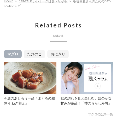
HOME
EAT-TALK いいトークは食べながら
板谷由夏さんのためのEAT-
TALKレシピ
Related Posts
関連記事
マグロ
たけのこ
おにぎり
今週のあともう一品「まぐろの霜
秋の訪れを食と楽しむ。ほのかな
降り ねぎ和え」
甘みが絶品！「柿のちらし寿司」
マグロの記事一覧