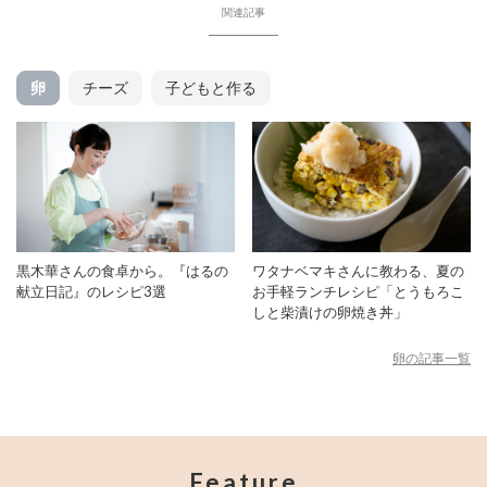
関連記事
卵
チーズ
子どもと作る
黒木華さんの食卓から。『はるの
ワタナベマキさんに教わる、夏の
献立日記』のレシピ3選
お手軽ランチレシピ「とうもろこ
しと柴漬けの卵焼き丼」
卵の記事一覧
Feature