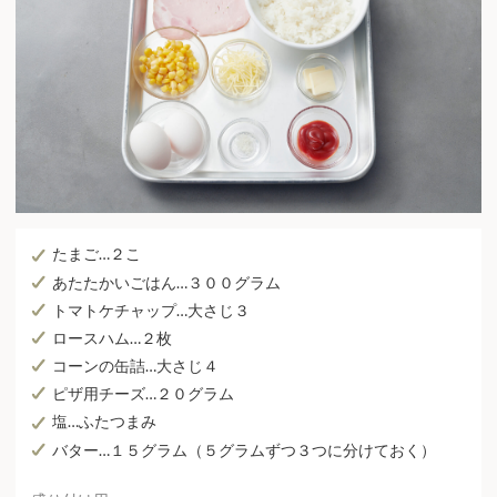
たまご…２こ
あたたかいごはん…３００グラム
トマトケチャップ…大さじ３
ロースハム…２枚
コーンの缶詰…大さじ４
ピザ用チーズ…２０グラム
塩…ふたつまみ
バター…１５グラム（５グラムずつ３つに分けておく）