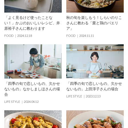
「よく見るけど使ったことな
秋の旬を楽しもう！しらいのりこ
い！」かぶのおいしいレシピ、井
さんに教わる「栗と鶏のパエリ
原裕子さんに教わります
ア」
FOOD
2024.12.18
FOOD
2024.11.11
「四季の旬で恋しいもの、欠かせ
「四季の旬で恋しいもの、欠かせ
ないもの」なかしましほさんの場
ないもの」上田淳子さんの場合
合
LIFE STYLE
2023.12.13
LIFE STYLE
2024.04.12