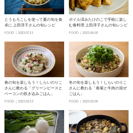
とうもろこしを使って夏の旬を食
ボイル済みたけのこで手軽に楽し
卓に 上田淳子さんの旬レシピ
む春料理 上田淳子さんの旬レシピ
FOOD
2025.07.11
FOOD
2025.04.18
春の旬を楽しもう！しらいのりこ
冬の旬を楽しもう！しらいのりこ
さんに教わる「グリーンピースと
さんに教わる「春菊と牛肉の混ぜ
ベーコンの炊き込みごはん」
ごはん」
FOOD
2025.03.13
FOOD
2025.02.04