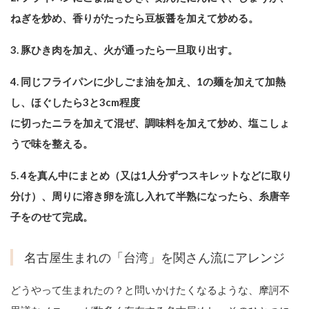
ねぎを炒め、⾹りがたったら豆板醤を加えて炒める。
3. 豚ひき⾁を加え、⽕が通ったら⼀旦取り出す。
4. 同じフライパンに少しごま油を加え、1の麺を加えて加熱
し、ほぐしたら3と3cm程度
に切ったニラを加えて混ぜ、調味料を加えて炒め、塩こしょ
うで味を整える。
5. 4を真ん中にまとめ（⼜は1⼈分ずつスキレットなどに取り
分け）、周りに溶き卵を流し入れて半熟になったら、⽷唐⾟
⼦をのせて完成。
名古屋生まれの「台湾」を関さん流にアレンジ
どうやって生まれたの？と問いかけたくなるような、摩訶不