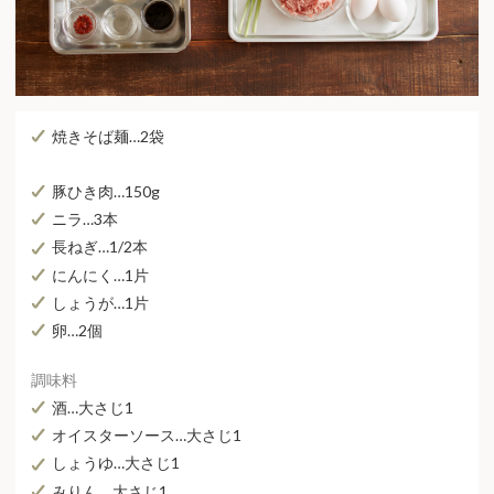
焼きそば麺…2袋
豚ひき⾁…150g
ニラ…3本
長ねぎ…1/2本
にんにく…1⽚
しょうが…1⽚
卵…2個
調味料
酒…⼤さじ1
オイスターソース…⼤さじ1
しょうゆ…⼤さじ1
みりん… ⼤さじ1