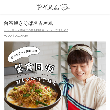
台湾焼きそば名古屋⾵
ボルサリーノ関好江の笑食同源おしゃべりごはん #16
FOOD
2021.07.30