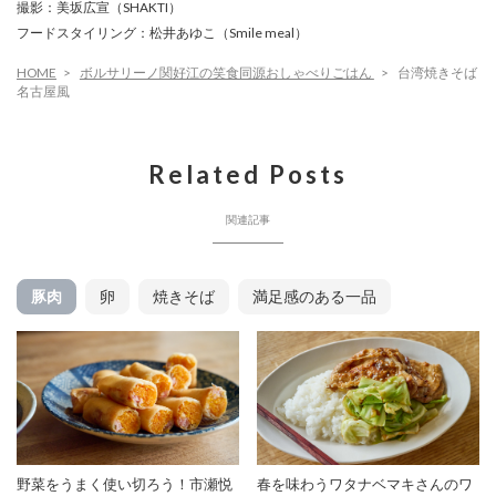
撮影：美坂広宣（SHAKTI）
フードスタイリング：松井あゆこ（Smile meal）
HOME
ボルサリーノ関好江の笑食同源おしゃべりごはん
台湾焼きそば
名古屋⾵
Related Posts
関連記事
豚肉
卵
焼きそば
満足感のある一品
野菜をうまく使い切ろう！市瀬悦
春を味わうワタナベマキさんのワ