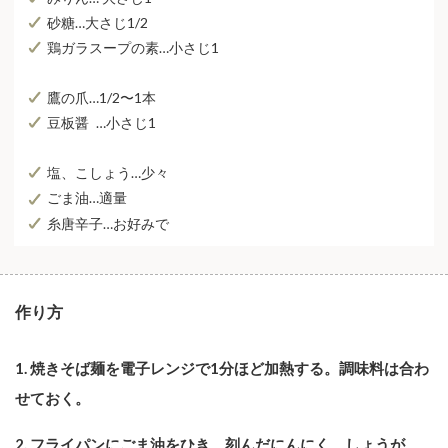
砂糖…⼤さじ1/2
鶏ガラスープの素…⼩さじ1
鷹の⽖…1/2〜1本
豆板醤 …⼩さじ1
塩、こしょう…少々
ごま油…適量
⽷唐⾟⼦…お好みで
作り方
1. 焼きそば麺を電子レンジで1分ほど加熱する。調味料は合わ
せておく。
2. フライパンにごま油をひき、刻んだにんにく、しょうが、