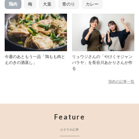
鶏肉
梅
大葉
青のり
カレー
今週のあともう一品「鶏もも肉と
リュウジさんの「やけくそジャン
えのきの酒蒸し」
バラヤ」を長谷川あかりさんが作
る
鶏肉の記事一覧
Feature
おすすめ記事