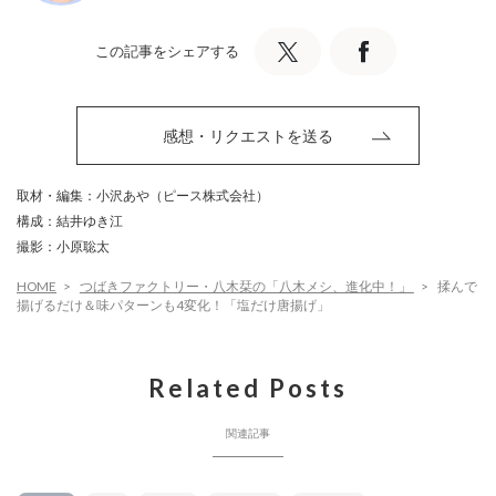
この記事をシェアする
感想・リクエストを送る
取材・編集：小沢あや（ピース株式会社）
構成：結井ゆき江
撮影：小原聡太
HOME
つばきファクトリー・八木栞の「八木メシ、進化中！」
揉んで
揚げるだけ＆味パターンも4変化！「塩だけ唐揚げ」
Related Posts
関連記事