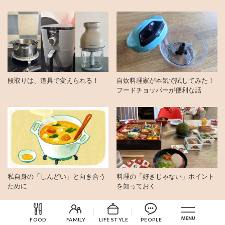
段取りは、道具で変えられる！
自炊料理家が本気で試してみた！
フードチョッパーが便利な話
私自身の「しんどい」と向き合う
料理の「好きじゃない」ポイント
ために
を知っておく
もっとみる
FOOD
FAMILY
LIFE STYLE
PEOPLE