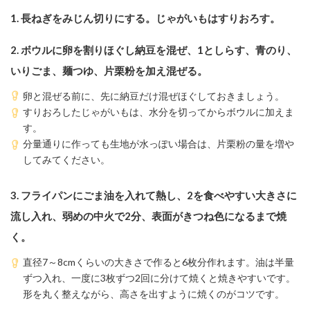
1. 長ねぎをみじん切りにする。じゃがいもはすりおろす。
2. ボウルに卵を割りほぐし納豆を混ぜ、1としらす、青のり、
いりごま、麺つゆ、片栗粉を加え混ぜる。
卵と混ぜる前に、先に納豆だけ混ぜほぐしておきましょう。
すりおろしたじゃがいもは、水分を切ってからボウルに加えま
す。
分量通りに作っても生地が水っぽい場合は、片栗粉の量を増や
してみてください。
3. フライパンにごま油を入れて熱し、2を食べやすい大きさに
流し入れ、弱めの中火で2分、表面がきつね色になるまで焼
く。
直径7～8cmくらいの大きさで作ると6枚分作れます。油は半量
ずつ入れ、一度に3枚ずつ2回に分けて焼くと焼きやすいです。
形を丸く整えながら、高さを出すように焼くのがコツです。