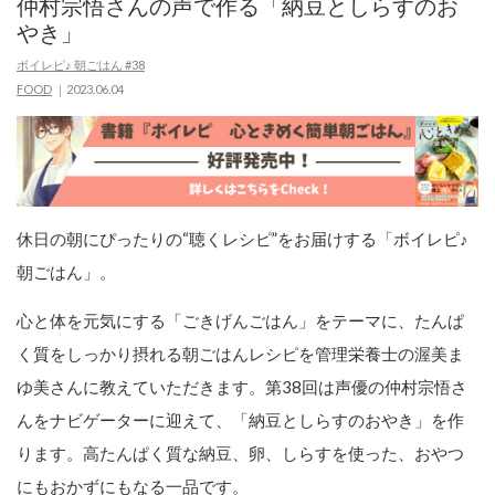
仲村宗悟さんの声で作る「納豆としらすのお
やき」
ボイレピ♪ 朝ごはん #38
FOOD
2023.06.04
休日の朝にぴったりの“聴くレシピ”をお届けする「ボイレピ♪
朝ごはん」。
心と体を元気にする「ごきげんごはん」をテーマに、たんぱ
く質をしっかり摂れる朝ごはんレシピを管理栄養士の渥美ま
ゆ美さんに教えていただきます。第38回は声優の仲村宗悟さ
んをナビゲーターに迎えて、「納豆としらすのおやき」を作
ります。高たんぱく質な納豆、卵、しらすを使った、おやつ
にもおかずにもなる一品です。