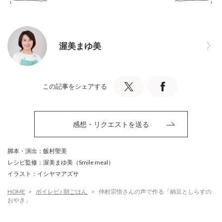
渥美まゆ美
この記事をシェアする
感想・リクエストを送る
脚本・演出：飯村聖美
レシピ監修：渥美まゆ美（Smile meal）
イラスト：イシヤマアズサ
HOME
ボイレピ♪ 朝ごはん
仲村宗悟さんの声で作る「納豆としらすの
おやき」