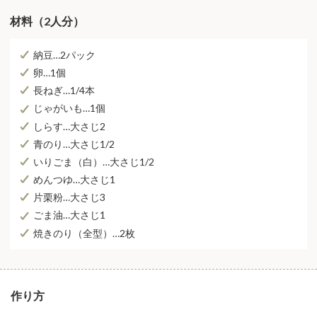
材料（2人分）
納豆…2パック
卵…1個
長ねぎ…1/4本
じゃがいも…1個
しらす…大さじ2
青のり…大さじ1/2
いりごま（白）…大さじ1/2
めんつゆ…大さじ1
片栗粉…大さじ3
ごま油…大さじ1
焼きのり（全型）…2枚
作り方