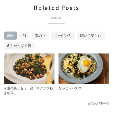
Related Posts
関連記事
納豆
卵
青のり
じゃがいも
聴いて楽しむ
6月:たんぱく質
今週のあともう一品「サクサクね
なっとうパスタ
ぎ納豆」
納豆の記事一覧