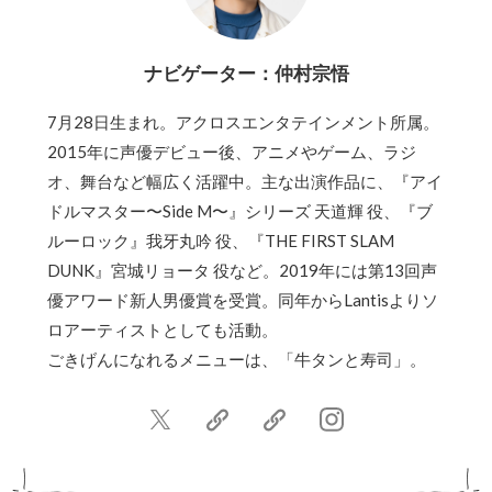
ナビゲーター：仲村宗悟
7月28日生まれ。アクロスエンタテインメント所属。
2015年に声優デビュー後、アニメやゲーム、ラジ
オ、舞台など幅広く活躍中。主な出演作品に、『アイ
ドルマスター〜Side M〜』シリーズ 天道輝 役、『ブ
ルーロック』我牙丸吟 役、『THE FIRST SLAM
DUNK』宮城リョータ 役など。2019年には第13回声
優アワード新人男優賞を受賞。同年からLantisよりソ
ロアーティストとしても活動。
ごきげんになれるメニューは、「牛タンと寿司」。