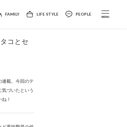
FAMILY
LIFE STYLE
PEOPLE
／タコとセ
の連載。今回のテ
に気づいたという
いね！
れど香味野菜の代