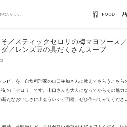
FOOD
あなたらしく。
みそ／スティックセロリの梅マヨソース
ラダ／レンズ豆の具だくさんスープ
4
レシピ」を、自炊料理家の山口祐加さんに教えてもらうこちら
が旬の「セロリ」です。山口さんも大人になってからその魅力
の新たなおいしさに出会うレシピ四種、ぜひ作ってみてくださ
、春菊、薬味類など、香りが良い野菜が大好きでよく買う。け