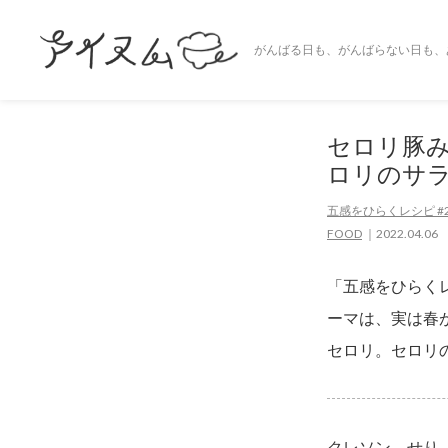
がんばる日も、がんばらない日も、
セロリ豚
ロリのサ
五感をひらくレシピ #2
FOOD
2022.04.06
「五感をひらく
ーマは、実は春
セロリ。セロリ
クレソン、せり