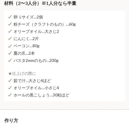
材料（2〜3⼈分）※1人分なら半量
卵 Lサイズ…2個
粉チーズ（クラフトのもの）…60g
オリーブオイル…⼤さじ2
にんにく…2⽚
ベーコン…80g
鷹の⽖…2本
パスタ2mmのもの…200g
★仕上げの際に
茹で汁…⼤さじ4ほど
オリーブオイル…⼩さじ4
ホールの黒こしょう…30粒ほど
作り⽅