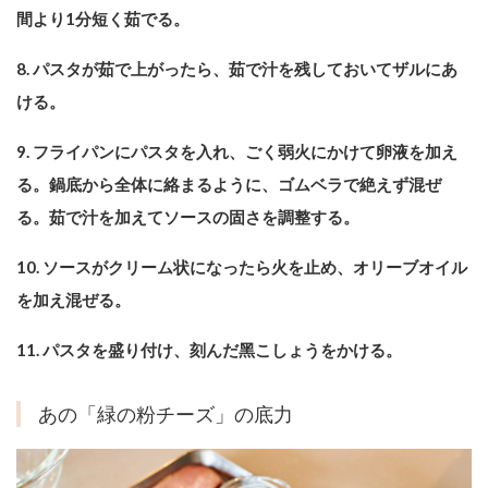
間より1分短く茹でる。
8. パスタが茹で上がったら、茹で汁を残しておいてザルにあ
ける。
9. フライパンにパスタを入れ、ごく弱⽕にかけて卵液を加え
る。鍋底から全体に絡まるように、ゴムベラで絶えず混ぜ
る。茹で汁を加えてソースの固さを調整する。
10. ソースがクリーム状になったら⽕を⽌め、オリーブオイル
を加え混ぜる。
11. パスタを盛り付け、刻んだ⿊こしょうをかける。
あの「緑の粉チーズ」の底力