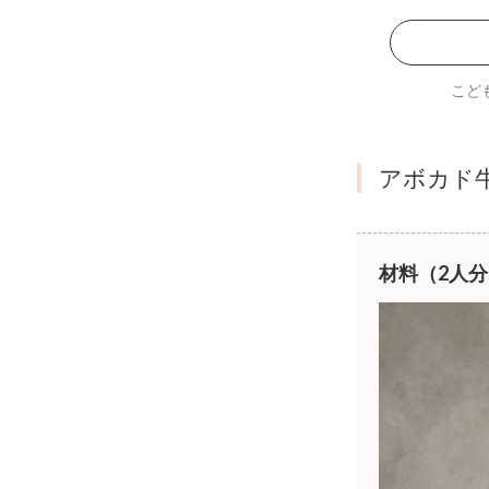
こど
アボカド
材料（2人