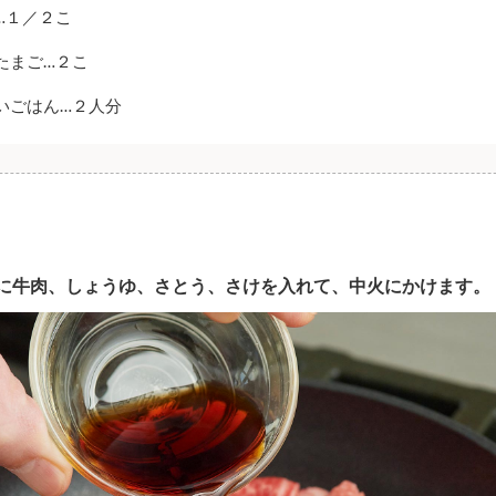
…１／２こ
たまご…２こ
いごはん…２人分
に牛肉、しょうゆ、さとう、さけを入れて、中火にかけます。