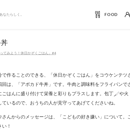
FOOD
あなたらしく。
牛丼
ってみよう！休日かぞくごはん」#4
分で作ることのできる、「休日かぞくごはん」をコウケンテツ
四回は、「アボカド牛丼」です。牛肉と調味料をフライパンで
にごはんに盛り付けて栄養と彩りもプラスします。包丁
や火
しているので、おうちの人が見守ってあげてくださいね。
ウさんからのメッセージは、「こどもの好き嫌い」について。
さい！