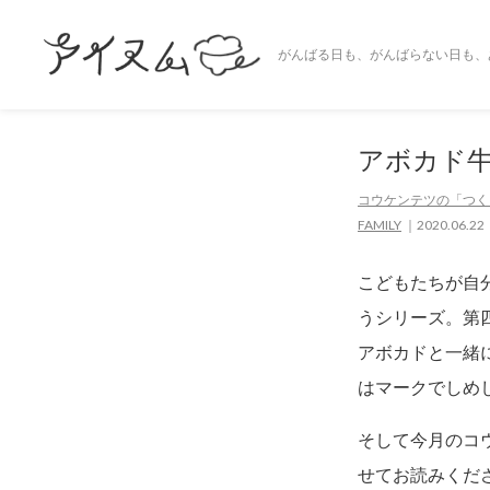
がんばる日も、がんばらない日も、
アボカド
コウケンテツの「つく
FAMILY
2020.06.22
こどもたちが自
うシリーズ。第
アボカドと一緒
はマークでしめ
そして今月のコ
せてお読みくだ