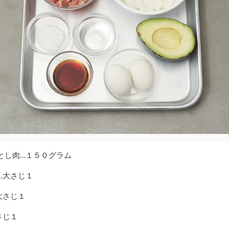
とし肉…１５０グラム
…大さじ１
大さじ１
さじ１