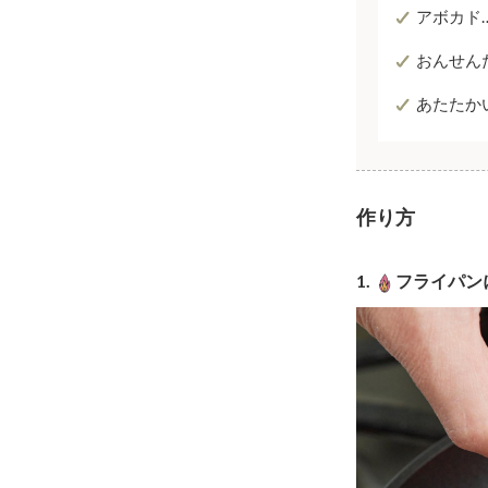
アボカド
おんせん
あたたか
作り方
1.
フライパン