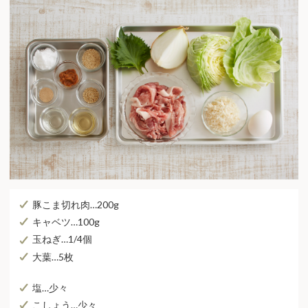
豚こま切れ肉…200g
キャベツ…100g
玉ねぎ…1/4個
大葉…5枚
塩…少々
こしょう…少々