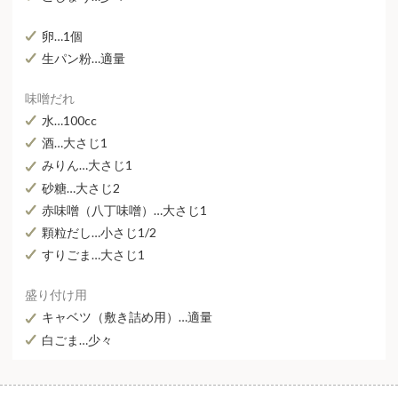
卵…1個
生パン粉…適量
味噌だれ
水…100cc
酒…大さじ1
みりん…大さじ1
砂糖…大さじ2
赤味噌（八丁味噌）…大さじ1
顆粒だし…小さじ1/2
すりごま…大さじ1
盛り付け用
キャベツ（敷き詰め用）…適量
白ごま…少々