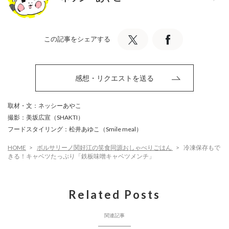
この記事をシェアする
感想・リクエストを送る
取材・文：ネッシーあやこ
撮影：美坂広宣（SHAKTI）
フードスタイリング：松井あゆこ（Smile meal）
HOME
ボルサリーノ関好江の笑食同源おしゃべりごはん
冷凍保存もで
きる！キャベツたっぷり「鉄板味噌キャベツメンチ」
Related Posts
関連記事