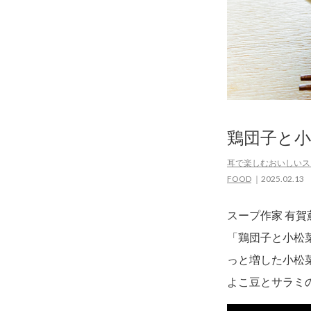
鶏団子と
耳で楽しむおいしいスー
FOOD
2025.02.13
スープ作家 有
「鶏団子と小松
っと増した小松
よこ豆とサラミ