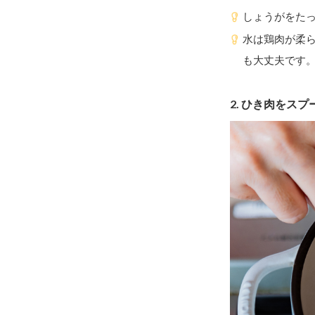
しょうがをた
水は鶏肉が柔
も大丈夫です
2. ひき肉をス