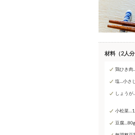
材料（2人
鶏ひき肉…
塩…小さじ
しょうが…
小松菜…1
豆腐…80
無調整豆乳