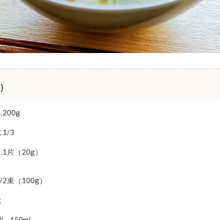
分）
200g
1/3
1片（20g）
/2束（100g）
g
…150mL