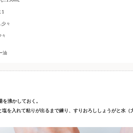
じ1
…少々
少々
ー油
Lの湯を沸かしておく。
と塩を入れて粘りが出るまで練り、すりおろししょうがと水（