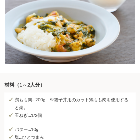
材料（1～2人分）
鶏もも肉…200g ※親子丼用のカット鶏もも肉を使用する
と楽。
玉ねぎ…1/2個
バター…10g
塩…ひとつまみ