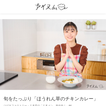
旬をたっぷり「ほうれん草のチキンカレー」
つばきファクトリー・八木栞の「八木メシ、進化中！」#4