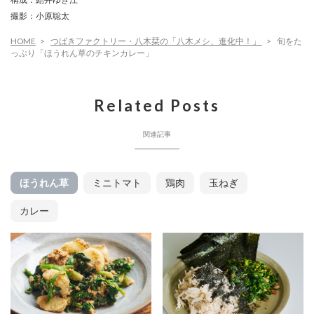
撮影：小原聡太
HOME
つばきファクトリー・八木栞の「八木メシ、進化中！」
旬をた
っぷり「ほうれん草のチキンカレー」
Related Posts
関連記事
ほうれん草
ミニトマト
鶏肉
玉ねぎ
カレー