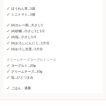
ほうれん草…1袋
ミニトマト…5個
(A)カレー粉…大さじ1
(A)砂糖…小さじ1と1/2
(A)塩…小さじ1/3
(A)おろしにんにく…1片分
(A)おろし生姜…1片分
クリームチーズヨーグルトソース
ヨーグルト…20g
クリームチーズ…10g
塩…ひとつまみ
ごはん 適量