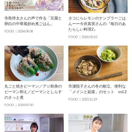
寺島惇太さんの声で作る「豆腐と
タコにらレモンのナンプラーごは
卵白の中華風炒め煮ごはん」
んーー今井真実さんの『毎日のあ
たらしい料理2』
FOOD
2024.09.08
FOOD
2026.02.10
丸ごと焼きピーマン／アジ刺身の
市瀬悦子さんの冬の献立、便利な
ピーマン和え／ピーマンとしらす
「メインと副菜」のセット vol.2
のさっと煮
FOOD
2025.11.19
FOOD
2020.07.30