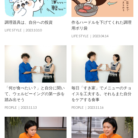
調理器具は、自分への投資
作るハードルを下げてくれた調理
用ポリ袋
LIFE STYLE
2023.10.10
LIFE STYLE
2023.04.14
「何が食べたい？」と自分に聞い
毎日「すき家」でメニューのチョ
て、ウェルビーイングの第一歩を
イスを工夫する。それもまた自分
踏み出そう
をケアする食事
PEOPLE
2023.11.13
PEOPLE
2023.11.16