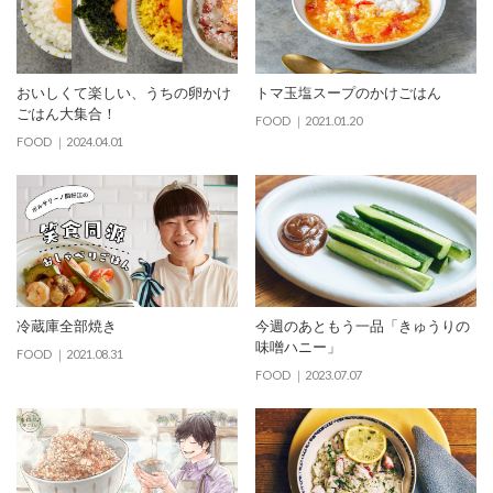
おいしくて楽しい、うちの卵かけ
トマ玉塩スープのかけごはん
ごはん大集合！
FOOD
2021.01.20
FOOD
2024.04.01
冷蔵庫全部焼き
今週のあともう一品「きゅうりの
味噌ハニー」
FOOD
2021.08.31
FOOD
2023.07.07