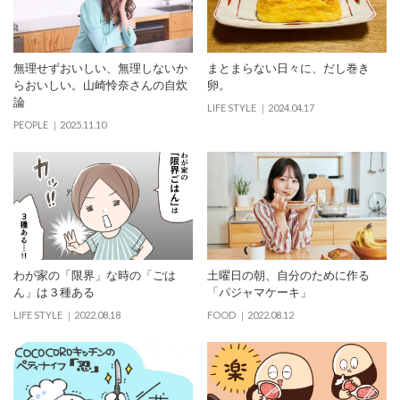
無理せずおいしい、無理しないか
まとまらない日々に、だし巻き
らおいしい。山崎怜奈さんの自炊
卵。
論
LIFE STYLE
2024.04.17
PEOPLE
2025.11.10
わが家の「限界」な時の「ごは
土曜日の朝、自分のために作る
ん」は３種ある
「パジャマケーキ」
LIFE STYLE
2022.08.18
FOOD
2022.08.12