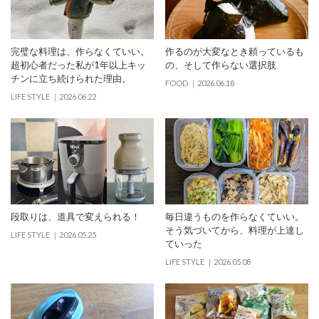
完璧な料理は、作らなくていい。
作るのが大変なとき頼っているも
超初心者だった私が1年以上キッ
の、そして作らない選択肢
チンに立ち続けられた理由。
FOOD
2026.06.18
LIFE STYLE
2026.06.22
段取りは、道具で変えられる！
毎日違うものを作らなくていい。
そう気づいてから、料理が上達し
LIFE STYLE
2026.05.25
ていった
LIFE STYLE
2026.05.08