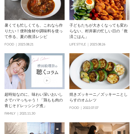
暑くても忙しくても、これなら作
子どもたちが大きくなっても変わ
りたい！便利食材や調味料を使っ
らない、村井家の忙しい日の「救
て作る、夏の救済レシピ
済ごはん」
FOOD
2025.08.21
LIFE STYLE
2025.08.26
超時短なのに、味わい深いおいし
焼きズッキーニ／ズッキーニとし
さでハマっちゃう！「鶏もも肉の
らすのオムレツ
青じそドレッシング煮」
FOOD
2022.07.07
FAMILY
2021.11.30