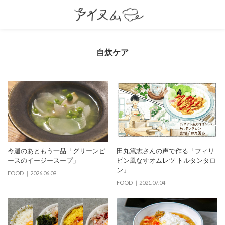
自炊ケア
今週のあともう一品「グリーンピ
田丸篤志さんの声で作る「フィリ
ースのイージースープ」
ピン風なすオムレツ トルタンタロ
ン」
FOOD
2026.06.09
FOOD
2021.07.04