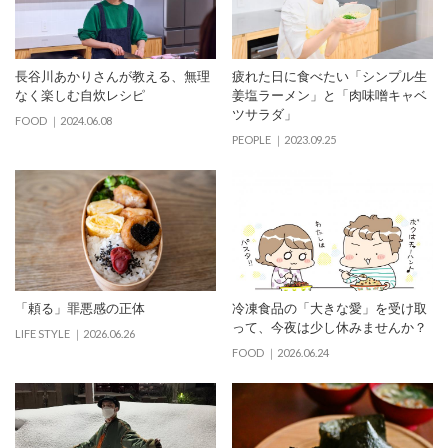
長谷川あかりさんが教える、無理
疲れた日に食べたい「シンプル生
なく楽しむ自炊レシピ
姜塩ラーメン」と「肉味噌キャベ
ツサラダ」
FOOD
2024.06.08
PEOPLE
2023.09.25
「頼る」罪悪感の正体
冷凍食品の「大きな愛」を受け取
って、今夜は少し休みませんか？
LIFE STYLE
2026.06.26
FOOD
2026.06.24