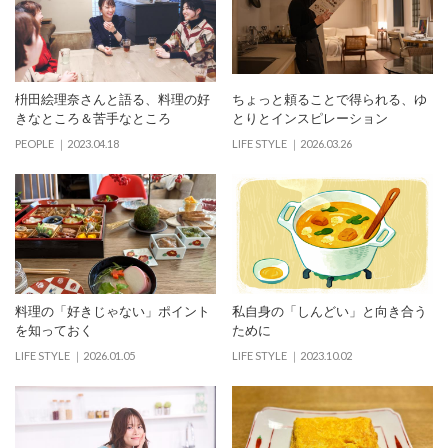
枡田絵理奈さんと語る、料理の好
ちょっと頼ることで得られる、ゆ
きなところ＆苦手なところ
とりとインスピレーション
PEOPLE
2023.04.18
LIFE STYLE
2026.03.26
料理の「好きじゃない」ポイント
私自身の「しんどい」と向き合う
を知っておく
ために
LIFE STYLE
2026.01.05
LIFE STYLE
2023.10.02