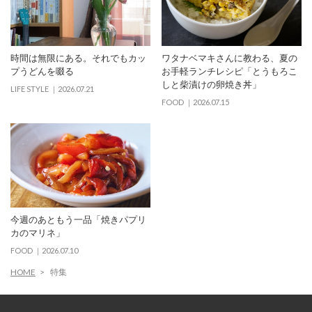
時間は無限にある。それでもカッ
ワタナベマキさんに教わる、夏の
プうどんを啜る
お手軽ランチレシピ「とうもろこ
しと柴漬けの卵焼き丼」
LIFE STYLE
2026.07.21
FOOD
2026.07.15
今週のあともう一品「焼きパプリ
カのマリネ」
FOOD
2026.07.10
HOME
特集