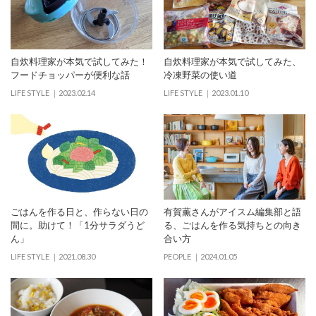
自炊料理家が本気で試してみた！
自炊料理家が本気で試してみた、
フードチョッパーが便利な話
冷凍野菜の使い道
LIFE STYLE
2023.02.14
LIFE STYLE
2023.01.10
ごはんを作る日と、作らない日の
有賀薫さんがアイスム編集部と語
間に。助けて！「1分サラダうど
る、ごはんを作る気持ちとの向き
ん」
合い方
LIFE STYLE
2021.08.30
PEOPLE
2024.01.05