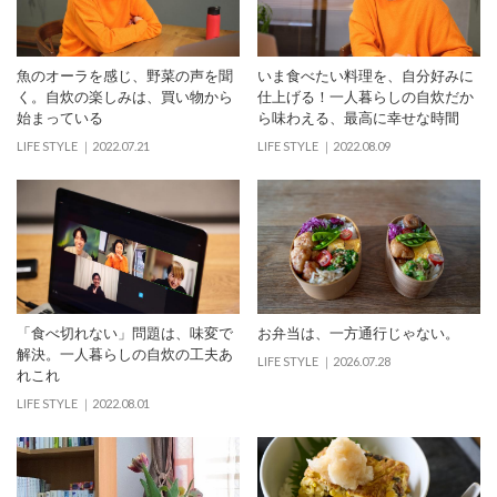
魚のオーラを感じ、野菜の声を聞
いま食べたい料理を、自分好みに
く。自炊の楽しみは、買い物から
仕上げる！一人暮らしの自炊だか
始まっている
ら味わえる、最高に幸せな時間
LIFE STYLE
2022.07.21
LIFE STYLE
2022.08.09
「食べ切れない」問題は、味変で
お弁当は、一方通行じゃない。
解決。一人暮らしの自炊の工夫あ
LIFE STYLE
2026.07.28
れこれ
LIFE STYLE
2022.08.01